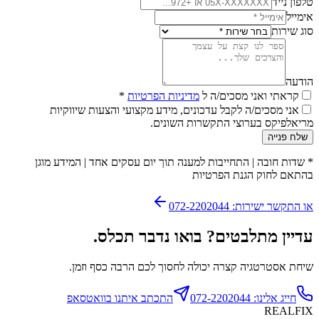
טלפון נייד
אימייל
סוג שירות
הודעה
קראתי ואני מסכים/ה ל
מדיניות הפרטיות
*
אני מסכים/ה לקבל עדכונים, מידע מקצועי והצעות שיווקיות
מריאלפיקס בערוצי התקשרות השונים.
שלח פנייה
*
שדות חובה
|
התחייבות למענה תוך יום עסקים אחד
|
המידע מוגן
בהתאם לחוק הגנת הפרטיות
או התקשר ישירות: 072-2202044
עדיין מתלבטים? בואו נדבר תכלס.
שיחת אסטרטגיה קצרה יכולה לחסוך לכם הרבה כסף וזמן.
חייג אלינו: 072-2202044
התכתב איתנו בוואטסאפ
REALFIX