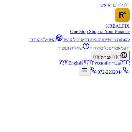
דלג לתוכן הראשי
%
REALFI
X
One Stop Shop of Your Finance
לקוחות פרטיים
עסקים
נדל״ן
ניהול עושר
הטרילוגיה
מרכז
ידע
מאמרים
כלים
אודות
שאלות נפוצות
🇮🇱
עברית
🇮🇱
🇮🇱
עברית
Русский
🇷🇺
English
🇬🇧
072-2202044