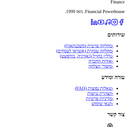
Finance
Financial Powerhouse. מאז 1999.
שירותים
›
מחלקה פרטית (משכנתאות)
›
מחלקה עסקית (אשראי לעסקים)
›
נדל״ן בחו״ל (גאורגיה, בודפשט)
›
אודות החברה
›
סיפורי הצלחה
עזרה ומידע
›
שאלות נפוצות (FAQ)
›
הצהרת נגישות
›
מדיניות פרטיות
›
תנאי שימוש
צור קשר