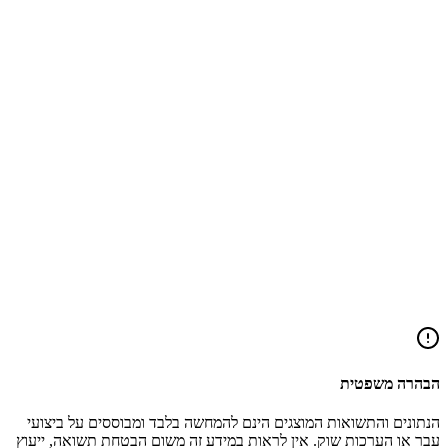
"כסף מת" (Dead
Capital)
ובונים
אסטרטגיה שתהפוך אותם לתחמושת חיה לרכישת הנכס הבא.
כמה אפשר ללוות מקרן השתלמות?
האם ההלוואה פוגעת בתשואה של הקרן?
מה הסיכונים במינוף תיק השקעות (Margin)?
כמה זמן לוקח לקבל הלוואה מקרן השתלמות?
הבהרה משפטית
הנתונים והתשואות המוצגים הינם להמחשה בלבד ומבוססים על ביצועי
עבר או הערכות שוק. אין לראות במידע זה משום הבטחת תשואה, ייעוץ