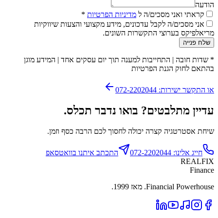
הודעה
קראתי ואני מסכים/ה ל
מדיניות הפרטיות
*
אני מסכים/ה לקבל עדכונים, מידע מקצועי והצעות שיווקיות
מריאלפיקס בערוצי התקשרות השונים.
שלח פנייה
*
שדות חובה
|
התחייבות למענה תוך יום עסקים אחד
|
המידע מוגן
בהתאם לחוק הגנת הפרטיות
או התקשר ישירות: 072-2202044
עדיין מתלבטים? בואו נדבר תכלס.
שיחת אסטרטגיה קצרה יכולה לחסוך לכם הרבה כסף וזמן.
חייג אלינו: 072-2202044
התכתב איתנו בוואטסאפ
REALFIX
Finance
Financial Powerhouse. מאז 1999.