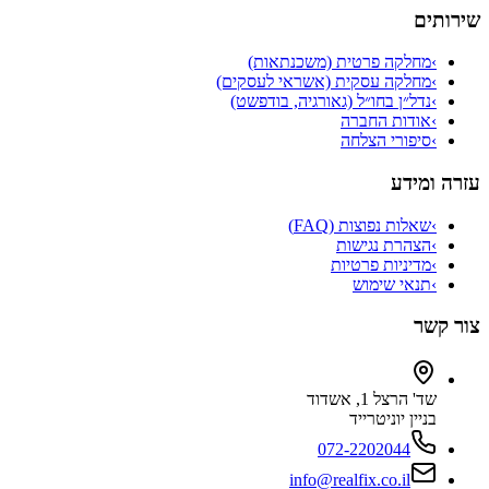
שירותים
›
מחלקה פרטית (משכנתאות)
›
מחלקה עסקית (אשראי לעסקים)
›
נדל״ן בחו״ל (גאורגיה, בודפשט)
›
אודות החברה
›
סיפורי הצלחה
עזרה ומידע
›
שאלות נפוצות (FAQ)
›
הצהרת נגישות
›
מדיניות פרטיות
›
תנאי שימוש
צור קשר
שד' הרצל 1, אשדוד
בניין יוניטרייד
072-2202044
info@realfix.co.il