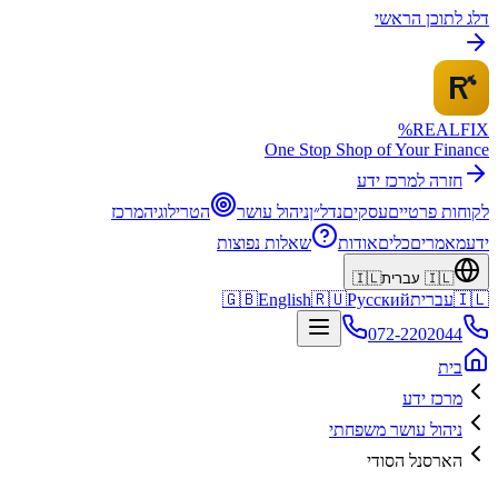
דלג לתוכן הראשי
%
REALFI
X
One Stop Shop of Your Finance
חזרה למרכז ידע
לקוחות פרטיים
עסקים
נדל״ן
ניהול עושר
הטרילוגיה
מרכז
ידע
מאמרים
כלים
אודות
שאלות נפוצות
🇮🇱
עברית
🇮🇱
🇮🇱
עברית
Русский
🇷🇺
English
🇬🇧
072-2202044
בית
מרכז ידע
ניהול עושר משפחתי
הארסנל הסודי