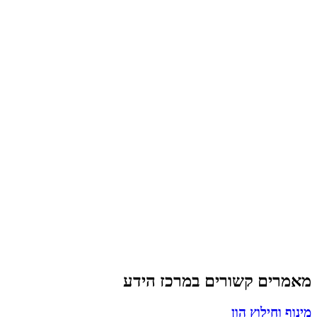
Exit Strategy
מתי ואיך למכור ברווח מקסימלי
לקריאה
רוצים ליישם את האסטרטגיות? דברו עם הצוות שלנו.
לשיחת אסטרטגיה
מאמרים קשורים במרכז הידע
מינוף וחילוץ הון