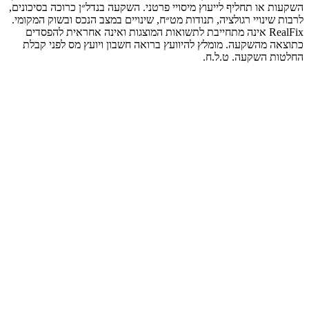
השקעות או תחליף לייעוץ מיסויי פרטני. השקעה בנדל״ן כרוכה בסיכונים,
לרבות שינויי רגולציה, תנודות מט״ח, שינויים במצב הנכס ובשוק המקומי.
RealFix אינה מתחייבת לתשואות המוצגות ואינה אחראית להפסדים
כתוצאה מהשקעה. מומלץ להיוועץ ברואה חשבון ויועץ מס לפני קבלת
החלטות השקעה. ט.ל.ח.
4 המבצעים - הסדרה המלאה
קראו את כולם כדי לשלוט במשחק.
1
החילוץ
מינוף וחילוץ הון
איך להוציא כסף מהבית בלי למכור
לקריאה