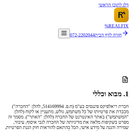
דלג לתוכן הראשי
%
REALFI
X
חזרה לדף הבית
072-2202044
1. מבוא וכללי
חברת ריאלפיקס פיננסים בע"מ (ח.פ. 514169994, להלן: "החברה")
מכבדת את פרטיותו של כל משתמש, גולש, מתעניין או לקוח (להלן:
"המשתמש") באתר האינטרנט של החברה (להלן: "האתר"). מסמך זה
מפרט בשקיפות מלאה את מדיניותה של החברה לגבי איסוף, עיבוד,
שמירה והגנה על מידע אישי, הכל בהתאם להוראות חוק הגנת הפרטיות,