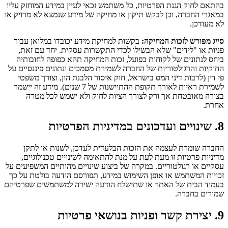
בהתאם לחוק הגנת הפרטיות, כל משתמש זכאי לעיין במידע המוחזק עליו
במאגרי החברה, וכן לבקש תיקון או מחיקה של מידע שנמצא לא מדויק או
לא מעודכן.
סייג מפורש לזכות המחיקה:
בקשות למחיקת מידע יכובדו במלואן עבור
פניות או "לידים" שלא הבשילו לכדי התקשרות עסקית. יחד עם זאת,
ביחס לנתונים של לקוחות בפועל, זכות המחיקה תהא כפופה לחובותיה
החוקיות והרגולטוריות של החברה לשמירת מסמכים ונתונים פיננסיים על
פי דין (לרבות דיני המס בישראל, חוק איסור הלבנת הון, וצורך משפטי
לשמירת ראיות לאורך תקופת ההתיישנות של 7 שנים). מידע זה יישמר
בצורה מאובטחת אך ורק לצורך הציות לחוק ולא ישמש לכל מטרה
אחרת.
8. שינויים ועדכונים במדיניות הפרטיות
החברה שומרת לעצמה את הזכות הבלעדית לעדכן, לשנות או לתקן
מדיניות פרטיות זו מעת לעת על מנת להתאימה לשינויים טכנולוגיים,
עסקיים או רגולטוריים. במקרה של ביצוע שינויים מהותיים המשפיעים על
זכויות המשתמש או אופן השימוש במידע, תפורסם הודעה בולטת על כך
בעמוד הבית של האתר או שתישלח הודעה ישירה למשתמשים שפרטיהם
שמורים בחברה.
9. יצירת קשר ופניות בנושאי פרטיות