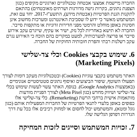
החברה מיישמת אמצעי אבטחה טכנולוגיים וארגוניים מקיפים (כגון
הצפנת נתונים, בקרות גישה מדורגות ושרתים מאובטחים) בהתאם
לתקנות הגנת הפרטיות (אבטחת מידע), התשע"ז-2017. יחד עם זאת,
המשתמש מאשר כי ידוע לו שסביבת האינטרנט ומערכות מחשוב אינן
חסינות באופן מוחלט והרמטי מפני חדירות זדוניות או מתקפות סייבר.
החברה לא תישא באחריות לכל נזק, ישיר או עקיף, שייגרם עקב אירוע
סייבר או פריצה למערכותיה, למעט במקרים בהם הוכח כי האירוע נגרם
עקב רשלנות רבתי והפרת חובותיה החוקיות של החברה.
6. שימוש בקבצי Cookies וכלי צד-שלישי
(Marketing Pixels)
האתר משתמש בקבצי עוגיות (Cookies) ובטכנולוגיות מעקב דומות לצורך
תפעולו השוטף, שיפור הביצועים ואיסוף נתונים סטטיסטיים אנונימיים
(באמצעות Google Analytics). בנוסף, האתר עשוי לעשות שימוש בכלי
צד-שלישי ושיווק מחדש (כגון Meta Pixel) לצורך הפניית מודעות
מותאמות אישית ברחבי הרשת (Remarketing). כלי צד-שלישי אלו
כפופים באופן בלעדי לתנאי הפרטיות של החברות המפעילות אותם (כגון
גוגל ומטא), והמשתמש יכול לחסום או למחוק רכיבים אלו בכל עת דרך
הגדרות דפדפן הגלישה שלו.
7. זכויות המשתמש וסייגים לזכות המחיקה