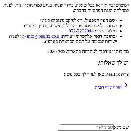
למימוש זכויותיך או בכל שאלה, בירור ופנייה בנוגע למדיניות זו, ניתן לפנות
למחלקת הגנת הפרטיות בחברה:
•
שם הגוף המפעיל:
ריאלפיקס פיננסים בע"מ
•
כתובת למכתבים:
שד' הרצל 1, אשדוד, בניין יוניטרייד
•
טלפון ישיר:
072-2202044
•
כתובת דואר אלקטרוני ייעודית:
info@realfix.co.il
(או לפנות
ישירות לממונה על הגנת הפרטיות בארגון).
מדיניות זו עודכנה לאחרונה בתאריך: מאי 2026
יש לך שאלות?
צוות RealFix כאן לעזור לך בכל נושא
חזרה לדף הבית
שם מלא