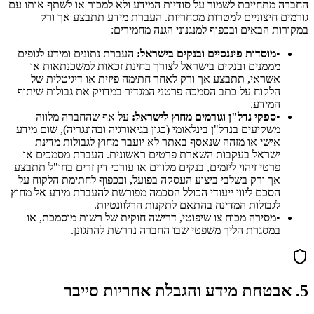
החברה מתחייבת לשמור על סודיות המידע ולא למכור או לשתף אותו עם
גורמים חיצוניים למטרות מסחריות. העברת מידע תתבצע אך ורק
במקורות הבאים ובכפוף למנגנוני הגנה מחמירים:
•
מוסדות פיננסיים ובנקים בישראל:
העברת נתונים ומידע לגופים
מממנים ובנקים בישראל לצורך בחינת זכאות למשכנתאות או
אשראי, תתבצע אך ורק לאחר חתימה פיזית או דיגיטלית של
הלקוח על כתב הסמכה פרטני המגדיר במדויק את גבולות שיתוף
המידע.
•
ספקי נדל"ן וגורמים מחוץ לישראל:
על אף שהחברה מלווה
משקיעים בנדל"ן בינלאומי (כגון בגיאורגיה ובהונגריה), שום מידע
אישי או מזהה שנאסף באתר לא יועבר מחוץ לגבולות מדינת
ישראל בעקבות השארת פרטים ראשונית. העברת מסמכים או
פרטי זיהוי ליזמים, בנקים מלווים או עורכי דין זרים בחו"ל תתבצע
אך ורק בשלבי ביצוע העסקה בפועל, ובכפוף לחתימת הלקוח על
הסכם ליווי ייעודי הכולל הסכמה מפורשת להעברת מידע אל מחוץ
לגבולות המדינה בהתאם לתקנות הרלוונטיות.
•
מסירה מכוח צו שיפוטי, דרישה חוקית של רשות מוסמכת, או
במסגרת הליך משפטי שבו החברה נדרשת להתגונן.
5. אבטחת מידע והגבלת אחריות סייבר