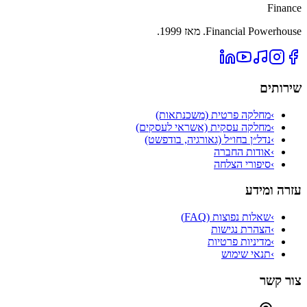
Finance
Financial Powerhouse. מאז 1999.
שירותים
›
מחלקה פרטית (משכנתאות)
›
מחלקה עסקית (אשראי לעסקים)
›
נדל״ן בחו״ל (גאורגיה, בודפשט)
›
אודות החברה
›
סיפורי הצלחה
עזרה ומידע
›
שאלות נפוצות (FAQ)
›
הצהרת נגישות
›
מדיניות פרטיות
›
תנאי שימוש
צור קשר