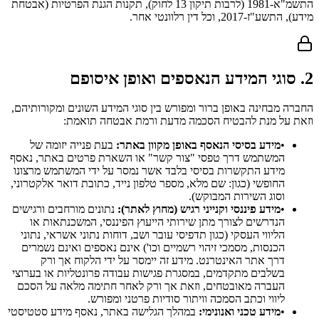
התשמ"א-1981 (לרבות תיקון 13 לחוק), תקנות הגנת הפרטיות (אבטחת
מידע), התשע"ז-2017, וכל דין רלוונטי אחר.
2. סוגי המידע הנאספים ואופן איסופם
החברה מבחינה באופן ברור ומפורש בין סוגי המידע השונים ומקורותיהם,
וזאת על מנת להבטיח הסכמה מדעת ורמת אבטחה תואמת:
•
מידע בסיסי הנאסף באופן מקוון באתר:
בעת פנייה יזומה של
המשתמש דרך טפסי "צור קשר" או השארת פרטים באתר, נאסף
מידע התקשרות בסיסי בלבד אשר נמסר על ידי המשתמש מרצונו
החופשי (כגון: שם מלא, מספר טלפון נייד, כתובת דואר אלקטרוני,
וסוג השירות המבוקש).
•
מידע פיננסי וקנייני רגיש (מחוץ לאתר):
נתונים מורחבים ורגישים
הנדרשים לצורך מתן שירותי הייעוץ הפיננסי, המשכנתאות או
הליווי העסקי (כגון תדפיסי עובר ושב, דוחות נתוני אשראי, נתוני
הכנסות, מסמכי זיהוי רשמיים וכו') אינם נאספים ואינם נשמרים
דרך אתר האינטרנט. מידע זה יימסר על ידי הלקוח אך ורק
בשלבים מתקדמים, במסגרת פגישות עבודה פרונטליות או בערוצי
העברה מאובטחים, וזאת אך ורק לאחר חתימה מלאה על הסכם
ליווי וכתב הסמכה וויתור סודיות פרטני ומפורש.
•
מידע טכני ואנונימי:
במהלך הגלישה באתר, נאסף מידע סטטיסטי