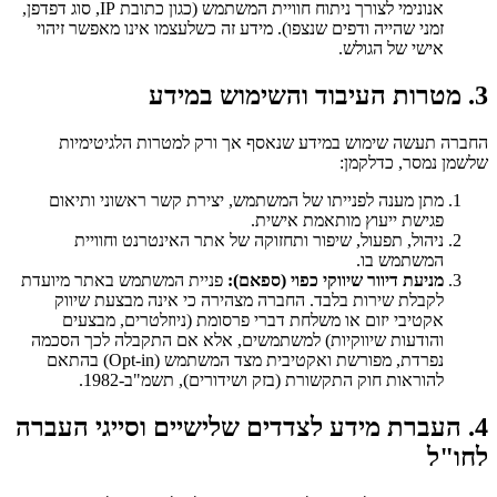
אנונימי לצורך ניתוח חוויית המשתמש (כגון כתובת IP, סוג דפדפן,
זמני שהייה ודפים שנצפו). מידע זה כשלעצמו אינו מאפשר זיהוי
אישי של הגולש.
3. מטרות העיבוד והשימוש במידע
החברה תעשה שימוש במידע שנאסף אך ורק למטרות הלגיטימיות
שלשמן נמסר, כדלקמן:
מתן מענה לפנייתו של המשתמש, יצירת קשר ראשוני ותיאום
פגישת ייעוץ מותאמת אישית.
ניהול, תפעול, שיפור ותחזוקה של אתר האינטרנט וחוויית
המשתמש בו.
מניעת דיוור שיווקי כפוי (ספאם):
פניית המשתמש באתר מיועדת
לקבלת שירות בלבד. החברה מצהירה כי אינה מבצעת שיווק
אקטיבי יזום או משלחת דברי פרסומת (ניוזלטרים, מבצעים
והודעות שיווקיות) למשתמשים, אלא אם התקבלה לכך הסכמה
נפרדת, מפורשת ואקטיבית מצד המשתמש (Opt-in) בהתאם
להוראות חוק התקשורת (בזק ושידורים), תשמ"ב-1982.
4. העברת מידע לצדדים שלישיים וסייגי העברה
לחו"ל