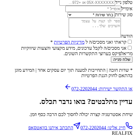
טלפון נייד
אימייל
סוג שירות
הודעה
קראתי ואני מסכים/ה ל
מדיניות הפרטיות
*
אני מסכים/ה לקבל עדכונים, מידע מקצועי והצעות שיווקיות
מריאלפיקס בערוצי התקשרות השונים.
שלח פנייה
*
שדות חובה
|
התחייבות למענה תוך יום עסקים אחד
|
המידע מוגן
בהתאם לחוק הגנת הפרטיות
או התקשר ישירות: 072-2202044
עדיין מתלבטים? בואו נדבר תכלס.
שיחת אסטרטגיה קצרה יכולה לחסוך לכם הרבה כסף וזמן.
חייג אלינו: 072-2202044
התכתב איתנו בוואטסאפ
REALFIX