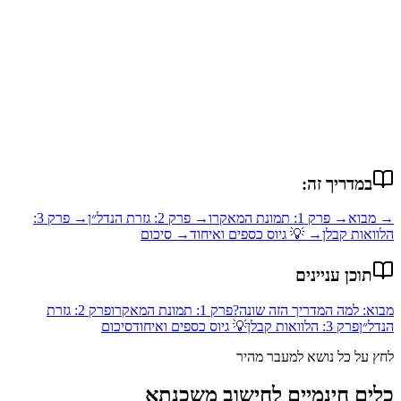
שלחו הודעה בוואטסאפ
שיתוף המאמר
WhatsApp
LinkedIn
Twitter
Facebook
במדריך זה:
→ מבוא
→ פרק 1: תמונת המאקרו
→ פרק 2: גזרת הנדל״ן
→ פרק 3:
הלוואות קבלן
→ 💡 גיוס כספים ואיחוד
→ סיכום
תוכן עניינים
מבוא: למה המדריך הזה שונה?
פרק 1: תמונת המאקרו
פרק 2: גזרת
הנדל״ן
פרק 3: הלוואות קבלן
💡 גיוס כספים ואיחוד
סיכום
לחץ על כל נושא למעבר מהיר
כלים
חינמיים
לחישוב משכנתא