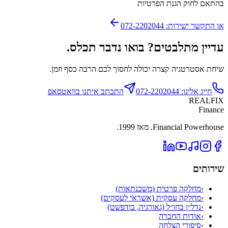
בהתאם לחוק הגנת הפרטיות
או התקשר ישירות: 072-2202044
עדיין מתלבטים? בואו נדבר תכלס.
שיחת אסטרטגיה קצרה יכולה לחסוך לכם הרבה כסף וזמן.
חייג אלינו: 072-2202044
התכתב איתנו בוואטסאפ
REALFIX
Finance
Financial Powerhouse. מאז 1999.
שירותים
›
מחלקה פרטית (משכנתאות)
›
מחלקה עסקית (אשראי לעסקים)
›
נדל״ן בחו״ל (גאורגיה, בודפשט)
›
אודות החברה
›
סיפורי הצלחה