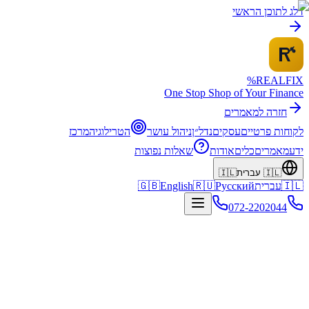
דלג לתוכן הראשי
%
REALFI
X
One Stop Shop of Your Finance
חזרה למאמרים
לקוחות פרטיים
עסקים
נדל״ן
ניהול עושר
הטרילוגיה
מרכז
ידע
מאמרים
כלים
אודות
שאלות נפוצות
🇮🇱
עברית
🇮🇱
🇮🇱
עברית
Русский
🇷🇺
English
🇬🇧
072-2202044
בית
מרכז ידע
המדריך למשכנתאות בישראל 2025