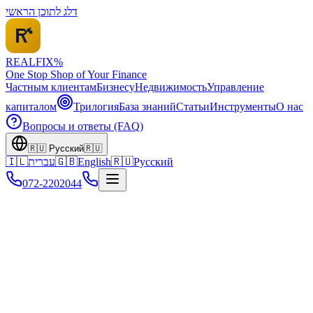
דלג לתוכן הראשי
REALFI
X
%
One Stop Shop of Your Finance
Частным клиентам
Бизнесу
Недвижимость
Управление
капиталом
Трилогия
База знаний
Статьи
Инструменты
О нас
Вопросы и ответы (FAQ)
🇷🇺
Русский
🇷🇺
🇮🇱
עברית
🇬🇧
English
🇷🇺
Русский
072-2202044