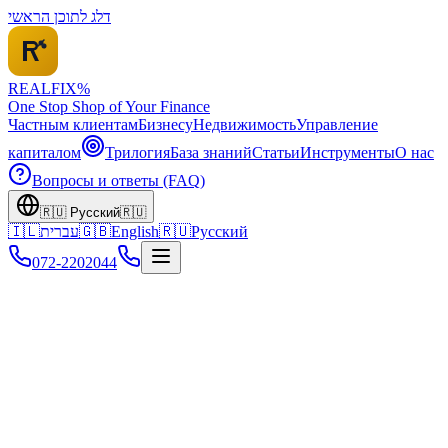
דלג לתוכן הראשי
REALFI
X
%
One Stop Shop of Your Finance
Частным клиентам
Бизнесу
Недвижимость
Управление
капиталом
Трилогия
База знаний
Статьи
Инструменты
О нас
Вопросы и ответы (FAQ)
🇷🇺
Русский
🇷🇺
🇮🇱
עברית
🇬🇧
English
🇷🇺
Русский
072-2202044