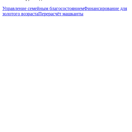
Управление семейным благосостоянием
Финансирование для
золотого возраста
Перерасчёт машканты
На бумаге - богатые.
Нет наличных денег.
Плохой вариант: потратить сбережения
Снять ₪300K из пенсионных сбережений = потерять подушку
безопасности. В возрасте 60-70 лет это опасно.
+ есть налог на снятие из пенсионного фонда (до 25%)