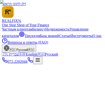
דלג לתוכן הראשי
REALFI
X
%
One Stop Shop of Your Finance
Частным клиентам
Бизнесу
Недвижимость
Управление
капиталом
Трилогия
База знаний
Статьи
Инструменты
О нас
Вопросы и ответы (FAQ)
🇷🇺
Русский
🇷🇺
🇮🇱
עברית
🇬🇧
English
🇷🇺
Русский
072-2202044