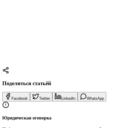
доходность
072-2202044
Проверить финансовый потенциал
Поделиться статьёй
Facebook
Twitter
LinkedIn
WhatsApp
Юридическая оговорка