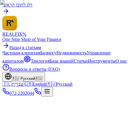
דלג לתוכן הראשי
REALFI
X
%
One Stop Shop of Your Finance
Назад к статьям
Частным клиентам
Бизнесу
Недвижимость
Управление
капиталом
Трилогия
База знаний
Статьи
Инструменты
О нас
Вопросы и ответы (FAQ)
🇷🇺
Русский
🇷🇺
🇮🇱
עברית
🇬🇧
English
🇷🇺
Русский
072-2202044
Главная
База знаний
Pillar статьи