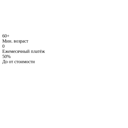
Февраль 2026
~14 минут чтения
60+
Для возраста 60+
Мин. возраст
0
Ежемесячный платёж
50%
До от стоимости
Идея:
Решение:
сотни тысяч
шекелей
ничего не платите