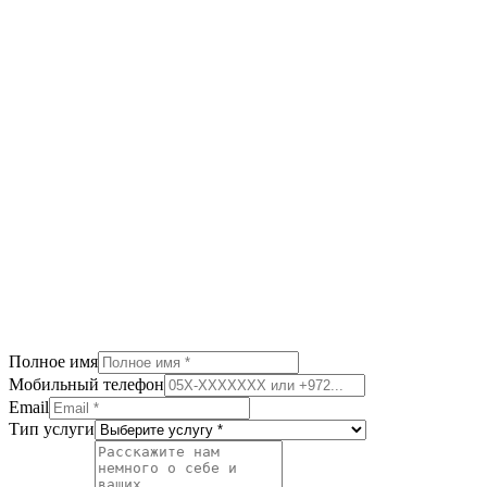
Обратная ипотека, рефинансирование для 60+
Читать далее
Операция Спасение
Консолидация долгов: полное руководство
Как сэкономить тысячи шекелей в месяц
Читать далее
Полное имя
Мобильный телефон
Email
Тип услуги