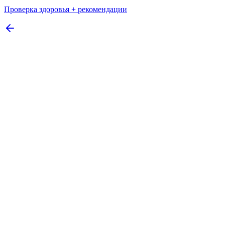
Проверка здоровья + рекомендации
Операция Спасение
Кредит под залог недвижимости: до 70%
финансирования
До 70% финансирования — даже при отказе банков
Читать далее
Управление капиталом
Финансы для пенсионеров: все решения