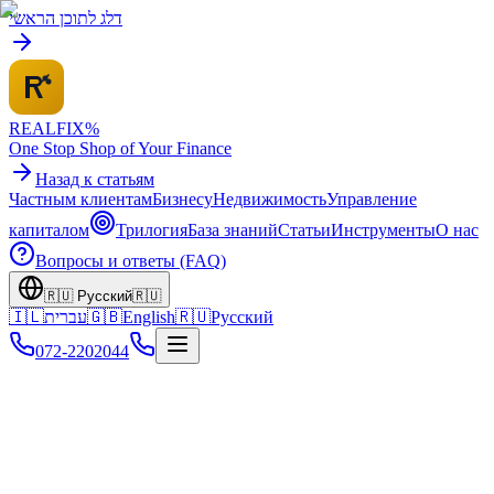
דלג לתוכן הראשי
REALFI
X
%
One Stop Shop of Your Finance
Назад к статьям
Частным клиентам
Бизнесу
Недвижимость
Управление
капиталом
Трилогия
База знаний
Статьи
Инструменты
О нас
Вопросы и ответы (FAQ)
🇷🇺
Русский
🇷🇺
🇮🇱
עברית
🇬🇧
English
🇷🇺
Русский
072-2202044
Главная
Главная
Статьи