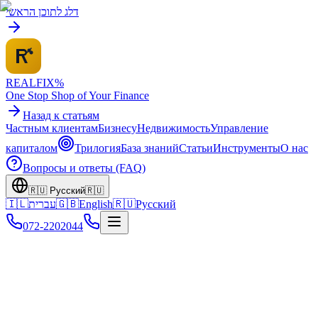
דלג לתוכן הראשי
REALFI
X
%
One Stop Shop of Your Finance
Назад к статьям
Частным клиентам
Бизнесу
Недвижимость
Управление
капиталом
Трилогия
База знаний
Статьи
Инструменты
О нас
Вопросы и ответы (FAQ)
🇷🇺
Русский
🇷🇺
🇮🇱
עברית
🇬🇧
English
🇷🇺
Русский
072-2202044