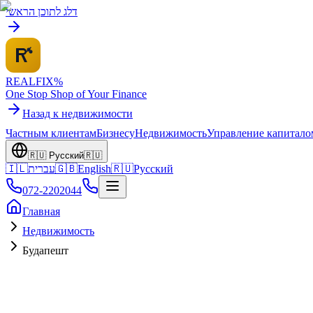
דלג לתוכן הראשי
REALFI
X
%
One Stop Shop of Your Finance
Назад к недвижимости
Частным клиентам
Бизнесу
Недвижимость
Управление капитало
🇷🇺
Русский
🇷🇺
🇮🇱
עברית
🇬🇧
English
🇷🇺
Русский
072-2202044
Главная
Недвижимость
Будапешт
HU
Будапешт