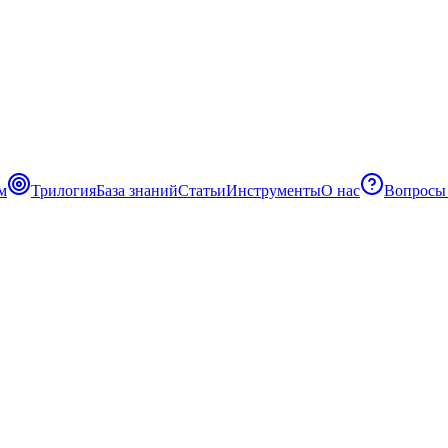
м
Трилогия
База знаний
Статьи
Инструменты
О нас
Вопросы 