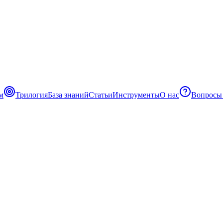
м
Трилогия
База знаний
Статьи
Инструменты
О нас
Вопросы 