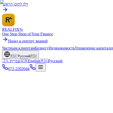
דלג לתוכן הראשי
REALFI
X
%
One Stop Shop of Your Finance
Назад к центру знаний
Частным клиентам
Бизнесу
Недвижимость
Управление капитало
🇷🇺
Русский
🇷🇺
🇮🇱
עברית
🇬🇧
English
🇷🇺
Русский
072-2202044