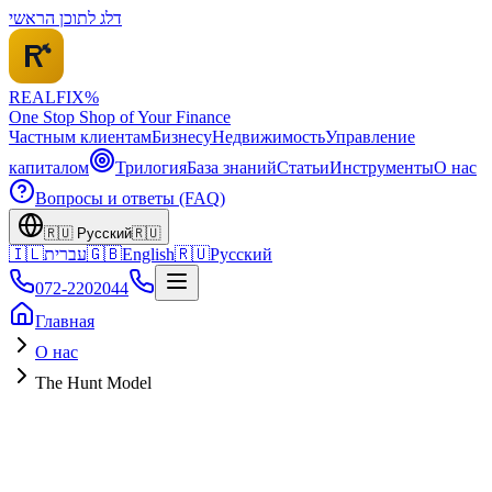
דלג לתוכן הראשי
REALFI
X
%
One Stop Shop of Your Finance
Частным клиентам
Бизнесу
Недвижимость
Управление
капиталом
Трилогия
База знаний
Статьи
Инструменты
О нас
Вопросы и ответы (FAQ)
🇷🇺
Русский
🇷🇺
🇮🇱
עברית
🇬🇧
English
🇷🇺
Русский
072-2202044
Главная
О нас
The Hunt Model