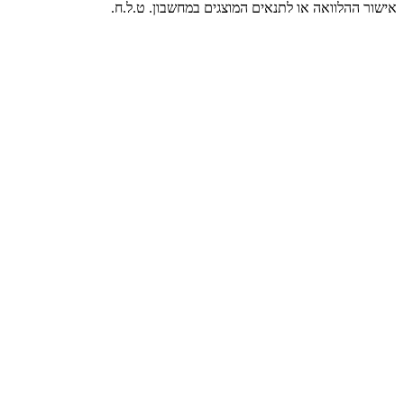
אישור ההלוואה או לתנאים המוצגים במחשבון. ט.ל.ח.
מימון אישי
הלוואה לכל מטרה: בנק מול נכס - המדריך המלא
השוואה מקיפה של כל אפיקי המימון
קרא עוד
עושר משפחתי
עזרה לילדים לקנות דירה - 3 דרכים חכמות
איך להורים לעזור לילדים נכון
קרא עוד