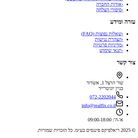
›
אודות החברה
›
סיפורי הצלחה
עזרה ומידע
›
שאלות נפוצות (FAQ)
›
הצהרת נגישות
›
מדיניות פרטיות
›
תנאי שימוש
צור קשר
שד' הרצל 1, אשדוד
בניין יוניטרייד
072-2202044
info@realfix.co.il
א'-ה': 09:00-18:00
© 2025 ריאלפיקס פיננסים בע״מ. כל הזכויות שמורות.