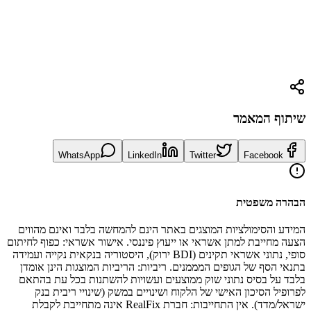
תקנות LTV (70%), הנחיות למתן אשראי ומשכנתאות לשיפוץ
מחשבון משכנתא - RealFix
חשבו בעצמכם את ההחזר החודשי לכל סכום ופריסה
שיתוף המאמר
WhatsApp
LinkedIn
Twitter
Facebook
הבהרה משפטית
המידע והסימולציות המוצגים באתר הינם להמחשה בלבד ואינם מהווים
הצעה מחייבת למתן אשראי או ייעוץ פיננסי. אישור אשראי: כפוף לחיתום
סופי, נתוני אשראי תקינים (BDI ירוק), היסטוריה בנקאית נקייה ועמידה
בתנאי הסף של הגופים המממנים. ריביות: הריביות המוצגות הינן אומדן
בלבד על בסיס נתוני שוק ממוצעים ועשויות להשתנות בכל עת בהתאם
לפרופיל הסיכון האישי של הלקוח ושינויים במשק (שינויי ריבית בנק
ישראל/מדד). אין התחייבות: חברת RealFix אינה מתחייבת לקבלת