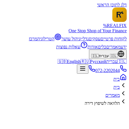
דלג לתוכן הראשי
%
REALFI
X
One Stop Shop of Your Finance
לקוחות פרטיים
עסקים
נדל״ן
ניהול עושר
הטרילוגיה
מרכז
ידע
מאמרים
כלים
אודות
שאלות נפוצות
🇮🇱
עברית
🇮🇱
🇮🇱
עברית
Русский
🇷🇺
English
🇬🇧
072-2202044
בית
בית
מאמרים
הלוואה לשיפוץ דירה
מימון לשיפוץ
26 ינואר 2026