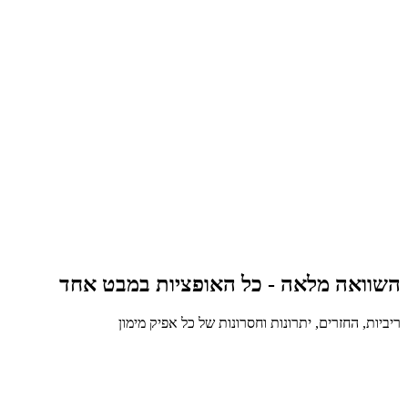
יש לכם דירה (גם אם עליה משכנתא)
השיפוץ עולה מעל 150K
רוצים גמישות (לא צריך לדווח איפה הכסף הלך)
התזרים החודשי דחוק ורוצים החזר נמוך
השוואה מלאה - כל האופציות במבט אחד
ריביות, החזרים, יתרונות וחסרונות של כל אפיק מימון