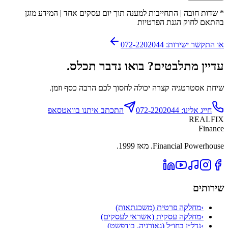
*
שדות חובה
|
התחייבות למענה תוך יום עסקים אחד
|
המידע מוגן
בהתאם לחוק הגנת הפרטיות
או התקשר ישירות: 072-2202044
עדיין מתלבטים? בואו נדבר תכלס.
שיחת אסטרטגיה קצרה יכולה לחסוך לכם הרבה כסף וזמן.
חייג אלינו: 072-2202044
התכתב איתנו בוואטסאפ
REALFIX
Finance
Financial Powerhouse. מאז 1999.
שירותים
›
מחלקה פרטית (משכנתאות)
›
מחלקה עסקית (אשראי לעסקים)
›
נדל״ן בחו״ל (גאורגיה, בודפשט)