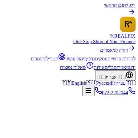
דלג לתוכן הראשי
%
REALFI
X
One Stop Shop of Your Finance
חזרה למאמרים
לקוחות פרטיים
עסקים
נדל״ן
ניהול עושר
הטרילוגיה
מרכז
ידע
מאמרים
כלים
אודות
שאלות נפוצות
🇮🇱
עברית
🇮🇱
🇮🇱
עברית
Русский
🇷🇺
English
🇬🇧
072-2202044