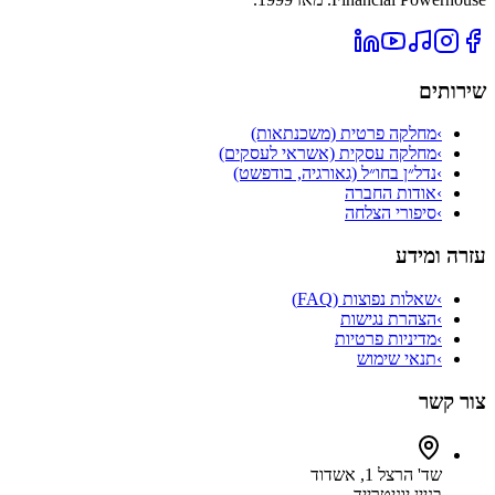
שירותים
›
מחלקה פרטית (משכנתאות)
›
מחלקה עסקית (אשראי לעסקים)
›
נדל״ן בחו״ל (גאורגיה, בודפשט)
›
אודות החברה
›
סיפורי הצלחה
עזרה ומידע
›
שאלות נפוצות (FAQ)
›
הצהרת נגישות
›
מדיניות פרטיות
›
תנאי שימוש
צור קשר
שד' הרצל 1, אשדוד
בניין יוניטרייד