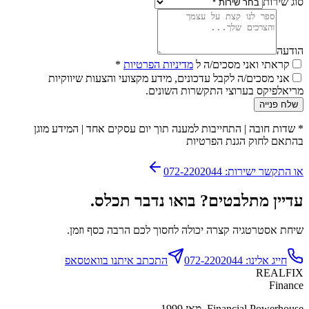
סוג שירות
הודעה
קראתי ואני מסכים/ה ל
מדיניות הפרטיות
*
אני מסכים/ה לקבל עדכונים, מידע מקצועי והצעות שיווקיות
מריאלפיקס בערוצי התקשרות השונים.
שלח פנייה
*
שדות חובה
|
התחייבות למענה תוך יום עסקים אחד
|
המידע מוגן
בהתאם לחוק הגנת הפרטיות
או התקשר ישירות: 072-2202044
עדיין מתלבטים? בואו נדבר תכלס.
שיחת אסטרטגיה קצרה יכולה לחסוך לכם הרבה כסף וזמן.
חייג אלינו: 072-2202044
התכתב איתנו בוואטסאפ
REALFIX
Finance
Financial Powerhouse. מאז 1999.