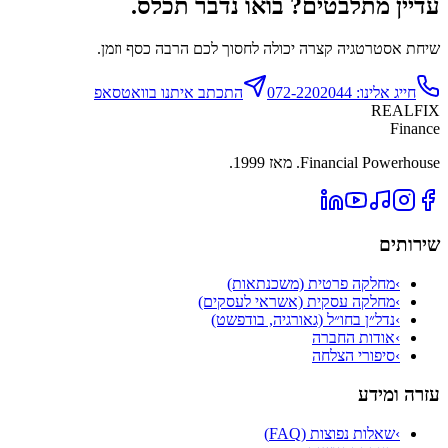
עדיין מתלבטים? בואו נדבר תכלס.
שיחת אסטרטגיה קצרה יכולה לחסוך לכם הרבה כסף וזמן.
חייג אלינו: 072-2202044
התכתב איתנו בוואטסאפ
REALFIX
Finance
Financial Powerhouse. מאז 1999.
שירותים
›
מחלקה פרטית (משכנתאות)
›
מחלקה עסקית (אשראי לעסקים)
›
נדל״ן בחו״ל (גאורגיה, בודפשט)
›
אודות החברה
›
סיפורי הצלחה
עזרה ומידע
›
שאלות נפוצות (FAQ)