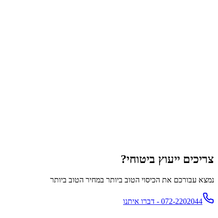
כן. הבנקים מחייבים ביטוח חיים וביטוח מבנה כתנאי למתן המשכנתא.
ביטוח תכולה לא חובה אבל מומלץ מאוד.
צריכים ייעוץ ביטוחי?
נמצא עבורכם את הכיסוי הטוב ביותר במחיר הטוב ביותר
072-2202044 - דברו איתנו