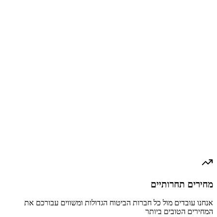
כולל נזקי טבע ואש
דרישה בנקאית חובה
הגנה על תכולת הבית
כיסוי גניבה ושוד
תכנית מותאמת אישית
מחירים תחרותיים
אנחנו עובדים מול כל חברות הביטוח הגדולות ומשווים עבורכם את
המחירים הטובים ביותר