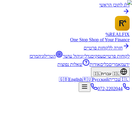
דלג לתוכן הראשי
%
REALFI
X
One Stop Shop of Your Finance
חזרה ללקוחות פרטיים
לקוחות פרטיים
עסקים
נדל״ן
ניהול עושר
הטרילוגיה
מרכז
ידע
מאמרים
כלים
אודות
שאלות נפוצות
🇮🇱
עברית
🇮🇱
🇮🇱
עברית
Русский
🇷🇺
English
🇬🇧
072-2202044