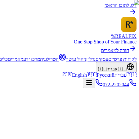
דלג לתוכן הראשי
%
REALFI
X
One Stop Shop of Your Finance
חזרה למאמרים
לקוחות פרטיים
עסקים
נדל״ן
ניהול עושר
הטרילוגיה
מרכז ידע
מאמרים
כלים
🇮🇱
עברית
🇮🇱
🇮🇱
עברית
Русский
🇷🇺
English
🇬🇧
072-2202044
בית
מאמרים
תחזית 2026: מיחזור משכנתא